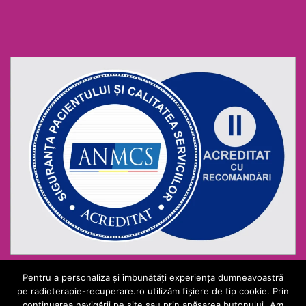
Pentru a personaliza și îmbunătăți experiența dumneavoastră
pe radioterapie-recuperare.ro utilizăm fișiere de tip cookie. Prin
continuarea navigării pe site sau prin apăsarea butonului „Am