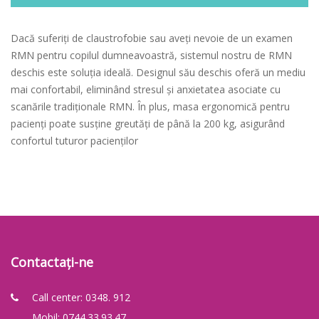
Dacă suferiți de claustrofobie sau aveți nevoie de un examen
RMN pentru copilul dumneavoastră, sistemul nostru de RMN
deschis este soluția ideală. Designul său deschis oferă un mediu
mai confortabil, eliminând stresul și anxietatea asociate cu
scanările tradiționale RMN. În plus, masa ergonomică pentru
pacienți poate susține greutăți de până la 200 kg, asigurând
confortul tuturor pacienților
Contactați-ne
Call center: 0348. 912
Mobil: 0744.33.93.47