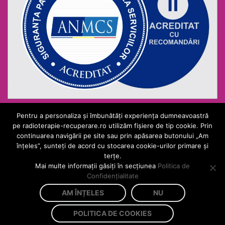
Pentru a personaliza și îmbunătăți experiența dumneavoastră
pe radioterapie-recuperare.ro utilizăm fișiere de tip cookie. Prin
continuarea navigării pe site sau prin apăsarea butonului „Am
înțeles”, sunteți de acord cu stocarea cookie-urilor primare și
terțe.
Mai multe informații găsiți în secțiunea
Politica de
www.radioterapie-recuperare.ro
Confidențialitate
Site administrat de:
Sănătatea Press Group
.
2019 Toate drepturile rezervate.
AM ÎNȚELES
NU
Politica de confidențialitate
Politica de cookieuri
POLITICA DE COOKIES